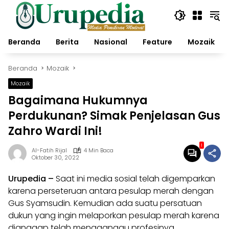
Langsung
ke
konten
Beranda
Berita
Nasional
Feature
Mozaik
Beranda
Mozaik
Mozaik
Bagaimana Hukumnya
Perdukunan? Simak Penjelasan Gus
Zahro Wardi Ini!
1
Al-Fatih Rijal
4 Min Baca
Oktober 30, 2022
Urupedia
–
Saat ini media sosial telah digemparkan
karena perseteruan antara pesulap merah dengan
Gus Syamsudin. Kemudian ada suatu persatuan
dukun yang ingin melaporkan pesulap merah karena
dianggap telah mengganggu profesinya.