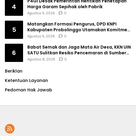
P4GI Desak Pemerintah Hentikan Penetapan
4
Harga Garam Sepihak oleh Pabrik
Agustus 5, 2026
0
Matangkan Formasi Pengurus, DPD KNPI
5
Kabupaten Probolinggo Utamakan Komitmen
dan Kinerja
Agustus 5, 2026
0
Babat Semak dan Jaga Mata Air Desa, KKN UIN
6
SATU Sulitkan Resiko Pencemaran di Sumber
Ngumbul
Agustus 8, 2026
0
Beriklan
Ketentuan Layanan
Pedoman Hak Jawab