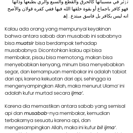
تٶثر في مسبباتها کالحرق والقطع والسبع والري بطبعها وذاتها
فهو کافر باجماع أو بقوة خلقها الله فيها ففي کفره قولان والأصح
انه ليس بکافر بل فاسق مبتدع . إھ
Kalau ada orang yang mempunyai keyakinan
bahwa antara sabab dan musabab ini sababnya
bisa
muatsir
bisa berdampak terhadap
musababnya. Dicontohkan kalau api bisa
membakar, pisau bisa memotong, makan bisa
menyebabkan kenyang, minum bisa menyebabkan
segar, dan kemampuan membakar ini adalah tabiat
dari api, karena kekuatan dari api, sehingga ia
mengenyampingkan Allah, maka menurut Ulama’ ini
adalah kufur murtad secara
ijma’.
Karena dia memastikan antara sabab yang semisal
api dan
musabab
-nya membakar, kemudian
terbakarnya sesuatu karena api, dan
mengesampingkan Allah, maka ini kufur
bil ijma’
.