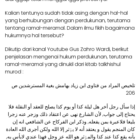
Kalian tentunya sudah tidak asing dengan hal-hal
yang berhubungan dengan perdukunan, terutama
tentang ramal-meramal. Dalam ilmu fikih bagaimana
hukumnya hal tersebut?
Dikutip dari kanal Youtube
Gus Zahro Wardi
, berikut
penjelasan mengenai hukum perdukunan, terutama
ramal-meramal yang dinukil dari kitab talkhishul
murod :
تلخيص المراد من فتاوی ابن زياد بهامش بغية المسترشدين ص
206
إذا سأل رجل أخر هل ليلة كذا أو يوم كذا يصلح للعقد أو النقلة فلا
يحتاج إلی جواب, لأن الشارع نهی عن اعتقاد ذلك وزجر عنه زجرا
بليغا فلاعبرة بمن يفعله, وذكر ابن الفرکاح عن الشافعي انه إن
کان المنجم يقول و يعتقد أنه لا يٶثر إلا الله ولکن أجری الله العادة
بأنه يقع کذا عند کذا والمٶثر هو الله عز وجل فهذا عندي لابأس به,