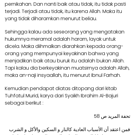
pernikahan. Dan nanti baik atau tidak, itu tidak pasti
terjadi. Terjadi atau tidak, itu karena Allah. Maka itu
yang tidak diharamkan menurut beliau.
Sehingga kalau ada seseorang yang mengatakan
hukumnya meramal adalah haram, layak untuk
dicela. Maka diihmalkan diarahkan kepada orang-
orang yang mempunyai keyakinan bahwa yang
menjadikan baik atau buruk itu adalah bukan Allah.
Tapi kalau dia berkeyakinan muatsirnya adalah Allah,
maka an-naji insyaallah, itu menurut Ibnul Farhah.
Kemudian pendapat diatas ditopang dari kitab
Tuhfatul Murid, karya dari Syaikh Ibrahim Al-Bajuri
sebagai berikut :
تحفة المريد ص 58
فمن اعتقد أن الأسباب العادية کالنار و السکين والأکل و الشرب