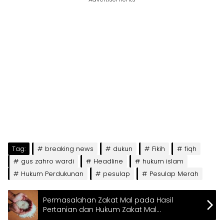
Tag:
breaking news
dukun
Fikih
fiqh
gus zahro wardi
Headline
hukum islam
Hukum Perdukunan
pesulap
Pesulap Merah
Permasalahan Zakat Mal pada Hasil
Pertanian dan Hukum Zakat Mal
Menggunakan Uang