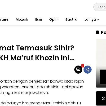
ature
Mozaik
Esai
Opini
Sastra
Lainya
Po
imat Termasuk Sihir?
H Ma’ruf Khozin Ini…
2
ebohkan dengan penjelasan bahwa kitab rajah
 pesantren tersebut adalah sihir. Tapi apakah
 pun juga ikut menjawabnya.
2
a baiknya kita mengetahui terlebih dahulu