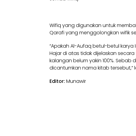
Wifiq yang digunakan untuk membah
Qarafi yang menggolongkan wifik seba
“Apakah Al-Aufaq betul-betul kary
Hajar di atas tidak dijelaskan seca
kalangan belum yakin 100%. Sebab d
dicantumkan nama kitab tersebut,” la
Editor:
Munawir