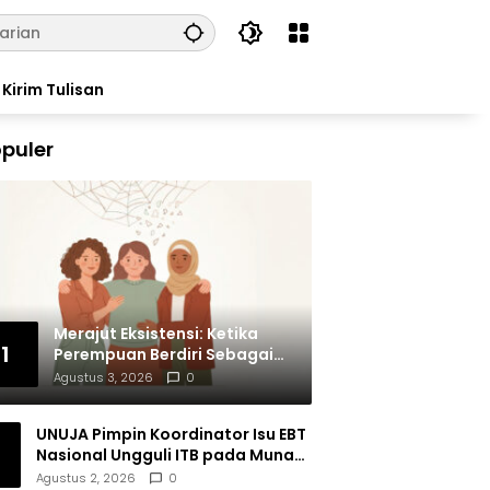
Kirim Tulisan
puler
Merajut Eksistensi: Ketika
1
Perempuan Berdiri Sebagai
Subjek
Agustus 3, 2026
0
UNUJA Pimpin Koordinator Isu EBT
Nasional Ungguli ITB pada Munas
BEM SI XIX
Agustus 2, 2026
0