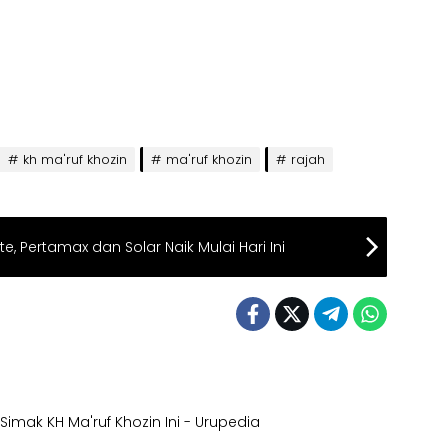
kh ma'ruf khozin
ma'ruf khozin
rajah
te, Pertamax dan Solar Naik Mulai Hari Ini
Simak KH Ma'ruf Khozin Ini - Urupedia