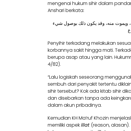
mengenai hukum sihir dalam pandanga
Anshari berkata:
ﺽ، ﻭﻳﻤﻮﺕ ﻣﻨﻪ، ﻭﻗﺪ ﻳﻜﻮﻥ ﺫﻟﻚ ﺑﻮﺻﻮﻝ ﺷﻲء
ﻉ
Penyihir terkadang melakukan ses
korbannya sakit hingga mati. Terka
berupa asap atau yang lain. Hukumn
4/82).
“Lalu logiskah seseorang mengguna
sembuh dari penyakit tertentu diklaim 
sihir tersebut? Kok ada kitab sihir 
dan disebarkan tanpa ada keingkaran
dalam akun pribadinya.
Kemudian KH Ma’ruf Khozin menjelas
memiliki aspek
illat
(reason, alasan). 