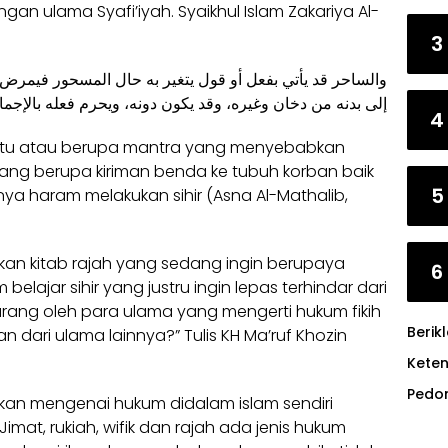
n ulama Syafi’iyah. Syaikhul Islam Zakariya Al-
3
ﻭاﻟﺴﺎﺣﺮ ﻗﺪ ﻳﺄﺗﻲ ﺑﻔﻌﻞ ﺃﻭ ﻗﻮﻝ ﻳﺘﻐﻴﺮ ﺑﻪ ﺣﺎﻝ اﻟﻤﺴﺤﻮﺭ ﻓﻴﻤﺮ
ﺇﻟﻰ ﺑﺪﻧﻪ ﻣﻦ ﺩﺧﺎﻥ ﻭﻏﻴﺮﻩ، ﻭﻗﺪ ﻳﻜﻮﻥ ﺩﻭﻧﻪ، ﻭﻳﺤﺮﻡ ﻓﻌﻠﻪ ﺑﺎﻹﺟﻤﺎ
4
uatu atau berupa mantra yang menyebabkan
dang berupa kiriman benda ke tubuh korban baik
5
ya haram melakukan sihir (Asna Al-Mathalib,
kan kitab rajah yang sedang ingin berupaya
6
belajar sihir yang justru ingin lepas terhindar dari
dikarang oleh para ulama yang mengerti hukum fikih
Berik
 dari ulama lainnya?” Tulis KH Ma’ruf Khozin
Kete
Pedo
kan mengenai hukum didalam islam sendiri
Jimat, rukiah, wifik dan rajah ada jenis hukum