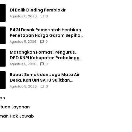
Di Balik Dinding Pemblokir
Agustus 6, 2026
0
P4GI Desak Pemerintah Hentikan
Penetapan Harga Garam Sepihak
oleh Pabrik
Agustus 5, 2026
0
Matangkan Formasi Pengurus,
DPD KNPI Kabupaten Probolinggo
Utamakan Komitmen dan Kinerja
Agustus 5, 2026
0
Babat Semak dan Jaga Mata Air
Desa, KKN UIN SATU Sulitkan
Resiko Pencemaran di Sumber
Agustus 8, 2026
0
Ngumbul
lan
ntuan Layanan
man Hak Jawab