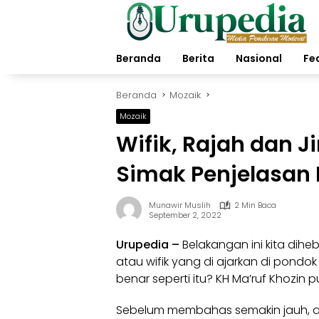
Langsung
ke
konten
Beranda
Berita
Nasional
Fe
Beranda
Mozaik
Mozaik
Wifik, Rajah dan J
Simak Penjelasan K
Munawir Muslih
2 Min Baca
September 2, 2022
Urupedia
–
Belakangan ini kita dih
atau wifik yang di ajarkan di pondok
benar seperti itu? KH Ma’ruf Khozin
Sebelum membahas semakin jauh, ad