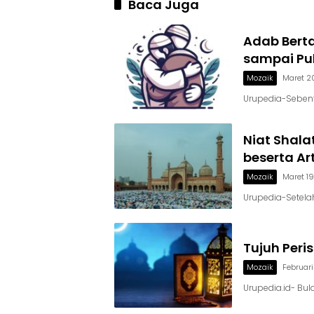
Baca Juga
Adab Bert
sampai Pu
Mozaik
Maret 2
Urupedia-Sebenta
Niat Shala
beserta Ar
Mozaik
Maret 1
Urupedia-Setela
Tujuh Peri
Mozaik
Februari
Urupedia.id- B