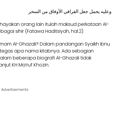
ﻭﻋﻠﻴﻪ ﻳﺤﻤﻞ ﺟﻌﻞ اﻟﻘﺮاﻓﻲ اﻷﻭﻓﺎﻕ ﻣﻦ اﻟﺴﺤﺮ.
ayakan orang lain itulah maksud perkataan Al-
gai sihir (Fatawa Haditsiyah, hal.2).
a Imam Al-Ghazali? Dalam pandangan Syaikh Ibnu
ra tegas apa nama kitabnya. Ada sebagian
alam beberapa biografi Al-Ghazali tidak
njut KH Ma’ruf Khozin.
Advertisements