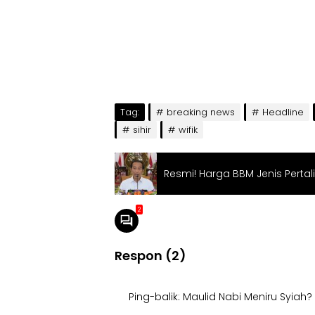
Tag:
breaking news
Headline
sihir
wifik
Resmi! Harga BBM Jenis Pertali
2
Respon (2)
Ping-balik:
Maulid Nabi Meniru Syiah? 