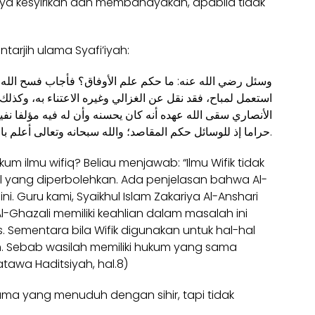
a kesyirikan dan membahayakan, apabila tidak
ntarjih ulama Syafi’iyah:
ﻭﺳﺌﻞ ﺭﺿﻲ اﻟﻠﻪ ﻋﻨﻪ: ﻣﺎ ﺣﻜﻢ ﻋﻠﻢ اﻷﻭﻓﺎﻕ؟ ﻓﺄﺟﺎﺏ ﻓﺴﺢ اﻟﻠﻪ ﻓ
اﺳﺘﻌﻤﻞ ﻟﻤﺒﺎﺡ، ﻓﻘﺪ ﻧﻘﻞ ﻋﻦ اﻟﻐﺰاﻟﻲ ﻭﻏﻴﺮﻩ اﻻﻋﺘﻨﺎء ﺑﻪ، ﻭﻛﺬ
اﻷﻧﺼﺎﺭﻱ ﺳﻘﻰ اﻟﻠﻪ ﻋﻬﺪﻩ ﺃﻧﻪ ﻛﺎﻥ ﻳﺤﺴﻨﻪ ﻭﺃﻥ ﻟﻪ ﻓﻴﻪ ﻣﺆﻟﻔﺎ ﻧﻔﻴﺴ
ﺣﺮاﻣﺎ ﺇﺫ ﻟﻠﻮﺳﺎﺋﻞ ﺣﻜﻢ اﻟﻤﻘﺎﺻﺪ؛ ﻭاﻟﻠﻪ ﺳﺒﺤﺎﻧﻪ ﻭﺗﻌﺎﻟﻰ ﺃﻋﻠﻢ ﺑﺎﻟﺼﻮاﺏ.
um ilmu wifiq? Beliau menjawab: “Ilmu Wifik tidak
al yang diperbolehkan. Ada penjelasan bahwa Al-
ni. Guru kami, Syaikhul Islam Zakariya Al-Anshari
Ghazali memiliki keahlian dalam masalah ini
. Sementara bila Wifik digunakan untuk hal-hal
Sebab wasilah memiliki hukum yang sama
tawa Haditsiyah, hal.8)
 ulama yang menuduh dengan sihir, tapi tidak