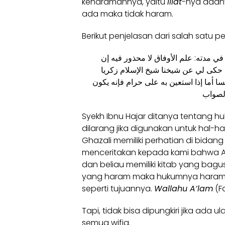
keharamannya, yaitu
illat
-nya adany
ada maka tidak haram.
Berikut penjelasan dari salah satu pe
ﻲ ﻣﺪﺗﻪ: ﻋﻠﻢ اﻷﻭﻓﺎﻕ ﻻ ﻣﺤﺬﻭﺭ ﻓﻴﻪ ﺇﻥ
ﻟﻚ ﺣﻜﻰ ﻟﻲ ﻋﻦ ﺷﻴﺨﻨﺎ ﺷﻴﺦ اﻹﺳﻼﻡ ﺯﻛﺮﻳﺎ
ﺎ ﺃﻣﺎ ﺇﺫا اﺳﺘﻌﻴﻦ ﺑﻪ ﻋﻠﻰ ﺣﺮاﻡ ﻓﺈﻧﻪ ﻳﻜﻮﻥ
Syekh Ibnu Hajar ditanya tentang huk
dilarang jika digunakan untuk hal-h
Ghazali memiliki perhatian di bidang i
menceritakan kepada kami bahwa Al-
dan beliau memiliki kitab yang bagus
yang haram maka hukumnya haram. 
seperti tujuannya.
Wallahu A’lam
(Fa
Tapi, tidak bisa dipungkiri jika ada
semua wifiq.