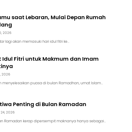
amu saat Lebaran, Mulai Depan Rumah
lang
0, 2026
r lagi akan memasuki hari idul fitri ke…
t Idul Fitri untuk Makmum dan Imam
tinya
9, 2026
h menyelesaikan puasa di bulan Ramadhan, umat Islam…
stiwa Penting di Bulan Ramadan
 24, 2026
ulan Ramadan kerap dipersempit maknanya hanya sebagai…