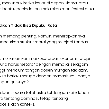
u, menunduk ketika lewat di depan ulama, atau
h bentuk penindasan, melainkan manifestasi etika
ikan Tidak Bisa Dipukul Rata
raan memang penting. Namun, menerapkannya
hancurkan struktur moral yang menjadi fondasi
 menanamkan nilai kesetaraan ekonomi, tetapi
urid harus “setara” dengan memakai seragam
ggi, mencium tangan dosen mungkin tak lazim,
paksa berlaku serupa dengan mahasiswa—hanya
angan gurunya?
daan secara total justru kehilangan keindahan
ara tentang dominasi, tetapi tentang
osisi dan konteks.