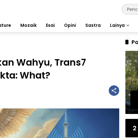
ature
Mozaik
Esai
Opini
Sastra
Lainya
Po
kan Wahyu, Trans7
kta: What?
2