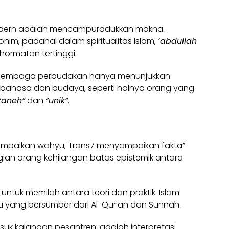
odern adalah mencampuradukkan makna.
nim, padahal dalam spiritualitas Islam,
‘abdullah
hormatan tertinggi.
 lembaga perbudakan hanya menunjukkan
ahasa dan budaya, seperti halnya orang yang
“aneh”
dan
“unik”
.
ampaikan wahyu, Trans7 menyampaikan fakta”
n orang kehilangan batas epistemik antara
n untuk memilah antara teori dan praktik. Islam
 yang bersumber dari Al-Qur’an dan Sunnah.
suk kalangan pesantren, adalah interpretasi