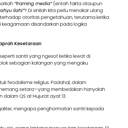
enarkah
“framing media”
(entah fakta ataupun
ahyu ilahi”
? Di sinilah kita perlu menakar ulang
erhadap otoritas pengetahuan, terutama ketika
disi keagamaan disandarkan pada logika
Kaprah Kesetaraan
erti santri yang ngesot ketika lewat di
olok sebagian kalangan yang mengaku
tuk feodalisme religius. Padahal, dalam
 memang setara—yang membedakan hanyalah
dalam QS al-Hujurat ayat 13.
egaliter, mengapa penghormatan santri kepada