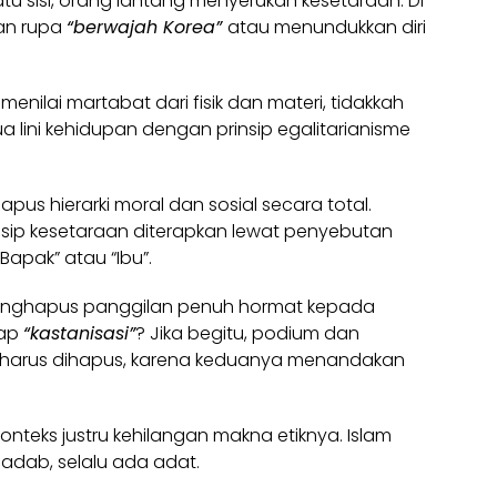
atu sisi, orang lantang menyerukan kesetaraan. Di
kan rupa
“berwajah Korea”
atau menundukkan diri
enilai martabat dari fisik dan materi, tidakkah
a lini kehidupan dengan prinsip egalitarianisme
pus hierarki moral dan sosial secara total.
rinsip kesetaraan diterapkan lewat penyebutan
pak” atau “Ibu”.
menghapus panggilan penuh hormat kepada
gap
“kastanisasi”
? Jika begitu, podium dan
harus dihapus, karena keduanya menandakan
onteks justru kehilangan makna etiknya. Islam
adab, selalu ada adat.