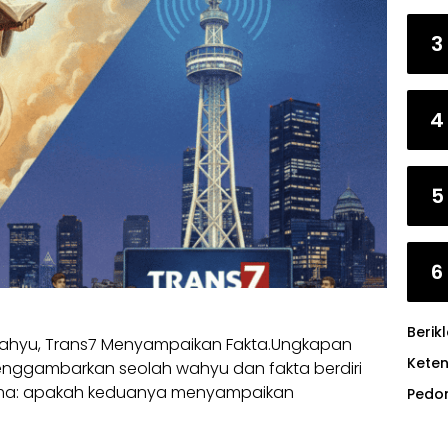
3
4
5
6
Berik
Wahyu, Trans7 Menyampaikan Fakta.Ungkapan
Kete
menggambarkan seolah wahyu dan fakta berdiri
sama: apakah keduanya menyampaikan
Pedo