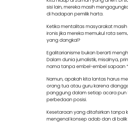
Kita hidup di zaman yang aneh. Di s
sisi lain, mereka masih mengagung
di hadapan pemilik harta.
Ketika mentalitas masyarakat masih m
ironis jika mereka memukul rata semu
yang dangkal?
Egalitarianisme bukan berarti mengha
Dalam dunia jurnalistik, misalnya, p
nama tanpa embel-embel sapaan “Ba
Namun, apakah kita lantas harus 
orang tua atau guru karena diang
panggung dalam setiap acara pun 
perbedaan posisi.
Kesetaraan yang ditafsirkan tanpa k
mengenal konsep adab dan di balik 