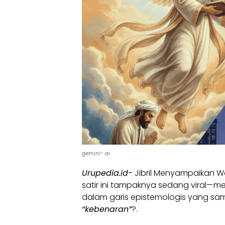
gemini- ai
Urupedia.id-
Jibril Menyampaikan 
satir ini tampaknya sedang viral—
dalam garis epistemologis yang 
“kebenaran”
?.