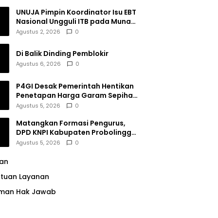
UNUJA Pimpin Koordinator Isu EBT
Nasional Ungguli ITB pada Munas
BEM SI XIX
Agustus 2, 2026
0
Di Balik Dinding Pemblokir
Agustus 6, 2026
0
P4GI Desak Pemerintah Hentikan
Penetapan Harga Garam Sepihak
oleh Pabrik
Agustus 5, 2026
0
Matangkan Formasi Pengurus,
DPD KNPI Kabupaten Probolinggo
Utamakan Komitmen dan Kinerja
Agustus 5, 2026
0
lan
ntuan Layanan
man Hak Jawab