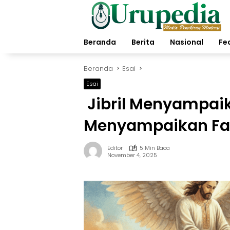
Langsung
ke
konten
Beranda
Berita
Nasional
Fe
Beranda
Esai
Esai
Jibril Menyampai
Menyampaikan Fa
Editor
5 Min Baca
November 4, 2025