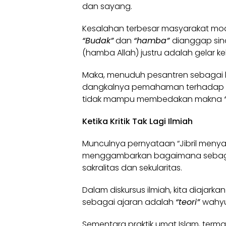
dan sayang.
Kesalahan terbesar masyarakat m
“Budak”
dan
“hamba”
dianggap sino
(hamba Allah) justru adalah gelar ke
Maka, menuduh pesantren sebagai
dangkalnya pemahaman terhadap b
tidak mampu membedakan makna
Ketika Kritik Tak Lagi Ilmiah
Munculnya pernyataan “Jibril meny
menggambarkan bagaimana sebagia
sakralitas dan sekularitas.
Dalam diskursus ilmiah, kita diajarka
sebagai ajaran adalah
“teori”
wahyu
Sementara praktik umat Islam, terma