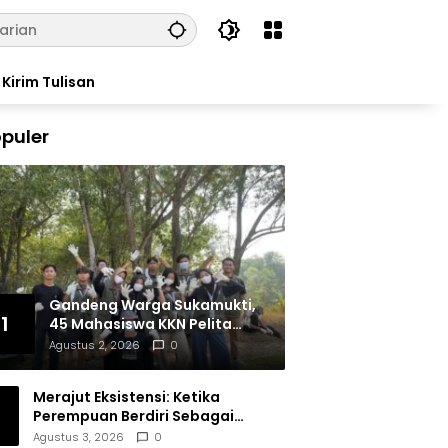
Kirim Tulisan
puler
Gandeng Warga Sukamukti,
1
45 Mahasiswa KKN Pelita
Bangsa Bersihkan Drainase
Agustus 2, 2026
0
Desa
Merajut Eksistensi: Ketika
Perempuan Berdiri Sebagai
Subjek
Agustus 3, 2026
0