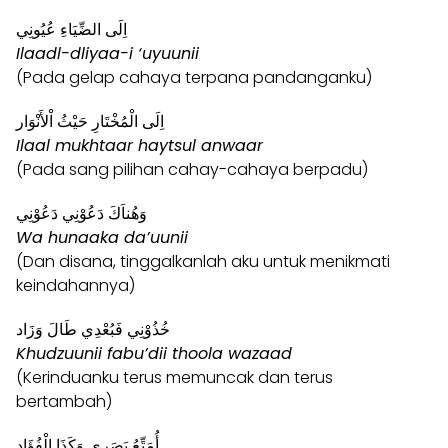
اِلَى الضِّيَاءِ عُيُونِي
Ilaadl-dliyaa-i ‘uyuunii
(Pada gelap cahaya terpana pandanganku)
اِلَى الْمُخْتَارِ حَيْثُ اْلأَنْوَار
Ilaal mukhtaar haytsul anwaar
(Pada sang pilihan cahay-cahaya berpadu)
وَهُناَكَ دَعُوْنِي دَعُوْنِي
Wa hunaaka da’uunii
(Dan disana, tinggalkanlah aku untuk menikmati
keindahannya)
خُذُوْنِي فَبُعْدِي طَالَ وَزَاد
Khudzuunii fabu’dii thoola wazaad
(Kerinduanku terus memuncak dan terus
bertambah)
أُمَتِّعُ بَصَرِي وَكَذَا الْفُؤَاد