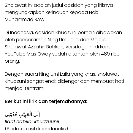
Sholawat ini adalah judul qasidah yang liriknya
mengungkapkan kerinduan kepada Nabi
Muhammad SAW.
Di Indonesia, qasidah Khudzuni pernah dibawakan
oleh penceramah Ning Umi Laila dan Majelis
Sholawat Azzahir. Bahkan, versi lagu ini di kanal
YouTube Mas Owdy sudah ditonton oleh 489 ribu
orang.
Dengan suara Ning Umi Laila yang khas, sholawat
Khudzuni sangat enak didengar dan membuat hati
menjadi tentram.
Berikut ini lirik dan terjemahannya:
اِلَى الْحَبِيْبِ خُذُوْنِي
Ilaal habiibi khudzuunii
(Pada kekasih kerinduanku)