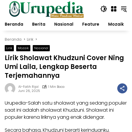
Langsung
ke
konten
Beranda
Berita
Nasional
Feature
Mozaik
Beranda
Lirik
Lirik
Mozaik
Nasional
Lirik Sholawat Khudzuni Cover Ning
Umi Laila, Lengkap Beserta
Terjemahannya
Al-Fatih Rijal
1 Min Baca
Juni 26, 2025
Urupedia
-Salah satu sholawat yang sedang populer
saat ini adalah sholawat Khudzuni. Sholawat ini
populer karena liriknya yang enak didengar.
Secara bahasa, Khudzuni berarti kerinduanku.