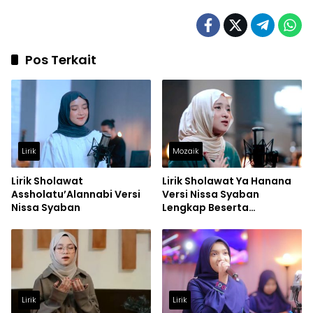
Pos Terkait
Lirik
Mozaik
Lirik Sholawat
Lirik Sholawat Ya Hanana
Assholatu’Alannabi Versi
Versi Nissa Syaban
Nissa Syaban
Lengkap Beserta
Terjemahannya
Lirik
Lirik