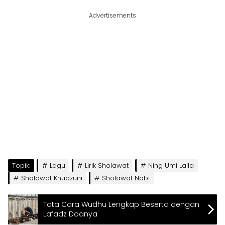
Advertisements
Topik:
Lagu
Lirik Sholawat
Ning Umi Laila
Sholawat Khudzuni
Sholawat Nabi
Tata Cara Wudhu Lengkap Beserta dengan
Lafadz Doanya