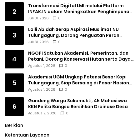
Transformasi Digital LMI melalui Platform
2
INFAK.IN dalam Meningkatkan Penghimpunan
Dana Filantropi Islam
Juli 31, 2026
0
Laili Abidah Serap Aspirasi Muslimat NU
3
Tulungagung, Dorong Penguatan Peran
Perempuan
Juli 31, 2026
0
NGOPI Satukan Akademisi, Pemerintah, dan
4
Petani, Dorong Konservasi Hutan serta Daya
Saing Kopi Tulungagung
Agustus 1, 2026
0
Akademisi UGM Ungkap Potensi Besar Kopi
5
Tulungagung, Siap Bersaing di Pasar Nasional
hingga Dunia
Agustus 1, 2026
0
Gandeng Warga Sukamukti, 45 Mahasiswa
6
KKN Pelita Bangsa Bersihkan Drainase Desa
Agustus 2, 2026
0
Beriklan
Ketentuan Layanan