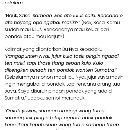
ndalem.
“Nduk, Sasa.
Samean wes ate lulus saiki. Rencana e
ate boyong opo ngabdi mariki
?” (Nak, Sasa. Kamu
sudah mau lulus. Rencananya mau keluar dari
pondok atau mau lanjut?)
Kalimat yang dilontarkan Bu Nyai kepadaku.
“
Pangapunten Nyai, jujur kulo tasik pingin ngabdi
ten mriki, tapi tirose tiang sepah kulo. Kulo
dikengken pindah ten pondok wonten Sumatra
.”
(Sebelumnya mohon maaf Ibu Nyai, jujur saya masih
ingin mengabdi di pondok, tapi rencana orang tua
saya. Saya disuruh pindah pondok yang ada di
Sumatra,” ucapku sambil merunduk.
“
Oalah yowes, samean omongi wong tuo e
samean, lek pingin tetep ngabdi ndek pondok
kene. Tapi keputusane wong tuo e samean tetep