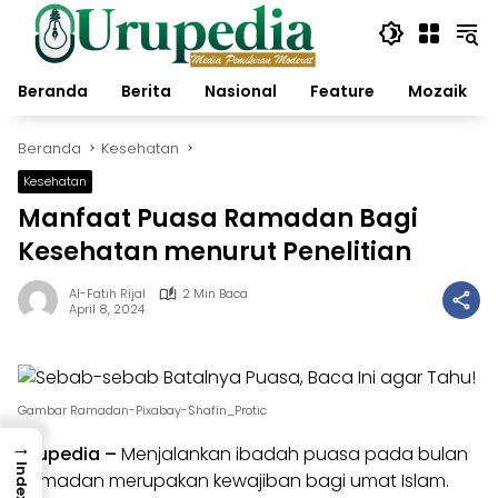
Langsung
ke
konten
Beranda
Berita
Nasional
Feature
Mozaik
Beranda
Kesehatan
Kesehatan
Manfaat Puasa Ramadan Bagi
Kesehatan menurut Penelitian
Al-Fatih Rijal
2 Min Baca
April 8, 2024
Gambar Ramadan-Pixabay-Shafin_Protic
→
Urupedia
–
Menjalankan ibadah puasa pada bulan
Index
Ramadan merupakan kewajiban bagi umat Islam.