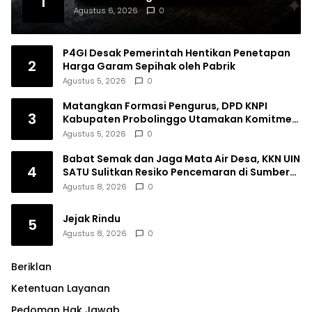
1
Agustus 6, 2026
0
P4GI Desak Pemerintah Hentikan Penetapan
2
Harga Garam Sepihak oleh Pabrik
Agustus 5, 2026
0
Matangkan Formasi Pengurus, DPD KNPI
3
Kabupaten Probolinggo Utamakan Komitmen
dan Kinerja
Agustus 5, 2026
0
Babat Semak dan Jaga Mata Air Desa, KKN UIN
4
SATU Sulitkan Resiko Pencemaran di Sumber
Ngumbul
Agustus 8, 2026
0
Jejak Rindu
5
Agustus 8, 2026
0
Beriklan
Ketentuan Layanan
Pedoman Hak Jawab